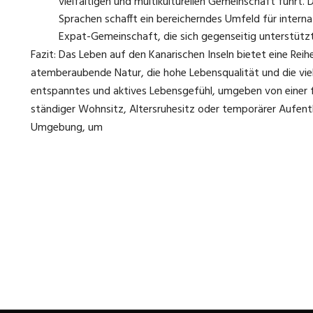
vielfältigen und multikulturellen Gemeinschaft führt.
Sprachen schafft ein bereicherndes Umfeld für intern
Expat-Gemeinschaft, die sich gegenseitig unterstützt 
Fazit: Das Leben auf den Kanarischen Inseln bietet eine Rei
atemberaubende Natur, die hohe Lebensqualität und die vielfä
entspanntes und aktives Lebensgefühl, umgeben von einer f
ständiger Wohnsitz, Altersruhesitz oder temporärer Aufentha
Umgebung, um