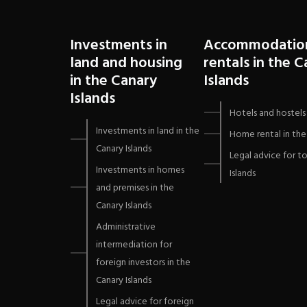
Investments in
Accommodatio
land and housing
rentals in the 
in the Canary
Islands
Islands
Hotels and hostels 
Investments in land in the
Home rental in the 
Canary Islands
Legal advice for to
Investments in homes
Islands
and premises in the
Canary Islands
Administrative
intermediation for
foreign investors in the
Canary Islands
Legal advice for foreign