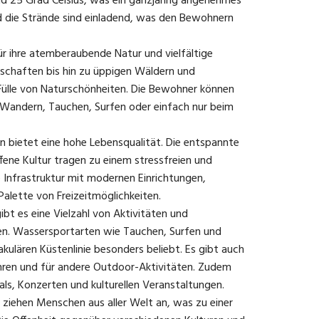
d 25 Grad Celsius, was ein ganzjährig angenehmes
d die Strände sind einladend, was den Bewohnern
ür ihre atemberaubende Natur und vielfältige
schaften bis hin zu üppigen Wäldern und
Fülle von Naturschönheiten. Die Bewohner können
m Wandern, Tauchen, Surfen oder einfach nur beim
n bietet eine hohe Lebensqualität. Die entspannte
fene Kultur tragen zu einem stressfreien und
e Infrastruktur mit modernen Einrichtungen,
alette von Freizeitmöglichkeiten.
gibt es eine Vielzahl von Aktivitäten und
n. Wassersportarten wie Tauchen, Surfen und
kulären Küstenlinie besonders beliebt. Es gibt auch
hren und für andere Outdoor-Aktivitäten. Zudem
vals, Konzerten und kulturellen Veranstaltungen.
 ziehen Menschen aus aller Welt an, was zu einer